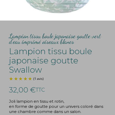
Lampion tissu boule japonaise goutte vert
d'eau imprimé oiseaux blancs
Lampion tissu boule
japonaise goutte
Swallow
32,00 €
TTC
Joli lampion en tissu et rotin,
en forme de goutte pour un univers coloré dans
une chambre comme dans un salon.
(1 avis)