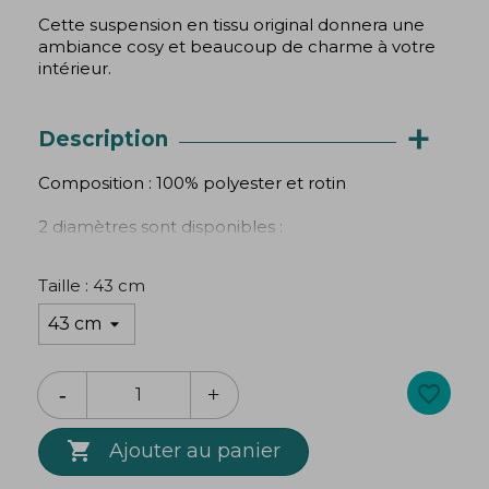
Cette suspension en tissu original donnera une
ambiance cosy et beaucoup de charme à votre
intérieur.
+
Description
Composition : 100% polyester et rotin
2 diamètres sont disponibles :
Taille : 43 cm / Hauteur 35 cm
Taille : 43 cm
Ampoule 60W max ou économie d'énergie et
led
Création
Bibop
&
Lula
favorite_border

Ajouter au panier