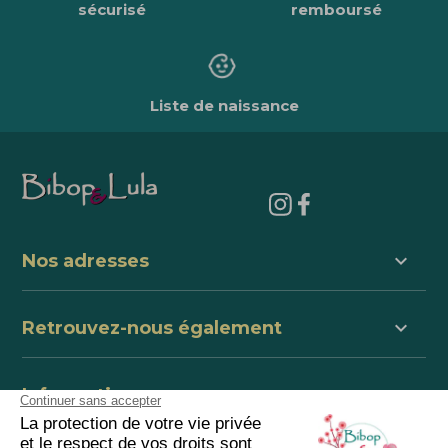
sécurisé
remboursé
Liste de naissance
keyboard_arrow_down
Nos adresses
keyboard_arrow_down
Retrouvez-nous également
keyboard_arrow_down
Informations